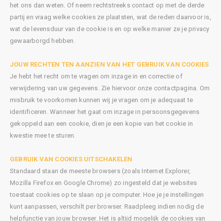
het ons dan weten. Of neem rechtstreeks contact op met de derde
partij en vraag welke cookies ze plaatsten, wat de reden daarvoor is,
wat de levensduur van de cookie is en op welke manier ze je privacy
gewaarborgd hebben.
JOUW RECHTEN TEN AANZIEN VAN HET GEBRUIK VAN COOKIES
Je hebt het recht om te vragen om inzage in en correctie of
verwijdering van uw gegevens. Zie hiervoor onze contactpagina. Om
misbruik te voorkomen kunnen wij je vragen om je adequaat te
identificeren. Wanneer het gaat om inzage in persoonsgegevens
gekoppeld aan een cookie, dien je een kopie van het cookie in
kwestie mee te sturen.
GEBRUIK VAN COOKIES UITSCHAKELEN
Standaard staan de meeste browsers (zoals Internet Explorer,
Mozilla Firefox en Google Chrome) zo ingesteld dat je websites
toestaat cookies op te slaan op je computer. Hoe je je instellingen
kunt aanpassen, verschilt per browser. Raadpleeg indien nodig de
helpfunctie van jouw browser. Het is altijd mogelijk de cookies van